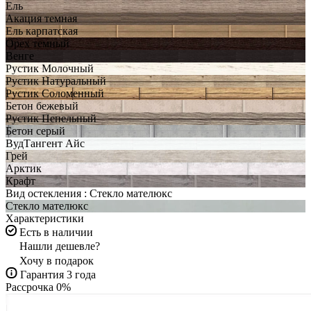
Ель
Акация темная
Ель карпатская
Орех темный
Венге
Рустик Молочный
Рустик Натуральный
Рустик Соломенный
Бетон бежевый
Рустик Пепельный
Бетон серый
ВудТангент Айс
Грей
Арктик
Крафт
Вид остекления :
Стекло мателюкс
Стекло мателюкс
Характеристики
Есть в наличии
Нашли дешевле?
Хочу в подарок
Гарантия 3 года
Рассрочка 0%