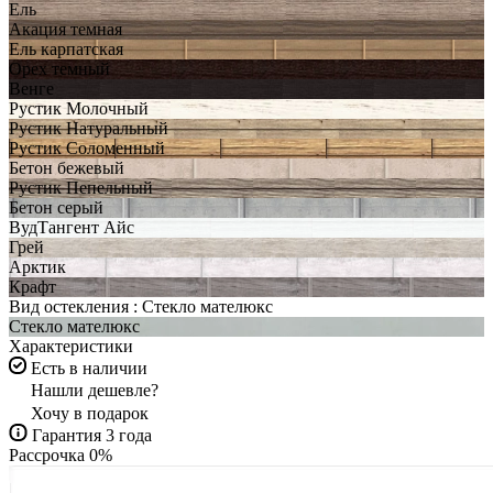
Ель
Акация темная
Ель карпатская
Орех темный
Венге
Рустик Молочный
Рустик Натуральный
Рустик Соломенный
Бетон бежевый
Рустик Пепельный
Бетон серый
ВудТангент Айс
Грей
Арктик
Крафт
Вид остекления :
Стекло мателюкс
Стекло мателюкс
Характеристики
Есть в наличии
Нашли дешевле?
Хочу в подарок
Гарантия 3 года
Рассрочка 0%