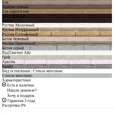
Ель
Акация темная
Ель карпатская
Орех темный
Венге
Рустик Молочный
Рустик Натуральный
Рустик Соломенный
Бетон бежевый
Рустик Пепельный
Бетон серый
ВудТангент Айс
Грей
Арктик
Крафт
Вид остекления :
Стекло мателюкс
Стекло мателюкс
Характеристики
Есть в наличии
Нашли дешевле?
Хочу в подарок
Гарантия 3 года
Рассрочка 0%