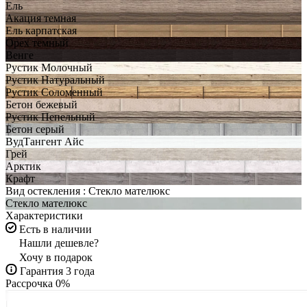
Ель
Акация темная
Ель карпатская
Орех темный
Венге
Рустик Молочный
Рустик Натуральный
Рустик Соломенный
Бетон бежевый
Рустик Пепельный
Бетон серый
ВудТангент Айс
Грей
Арктик
Крафт
Вид остекления :
Стекло мателюкс
Стекло мателюкс
Характеристики
Есть в наличии
Нашли дешевле?
Хочу в подарок
Гарантия 3 года
Рассрочка 0%