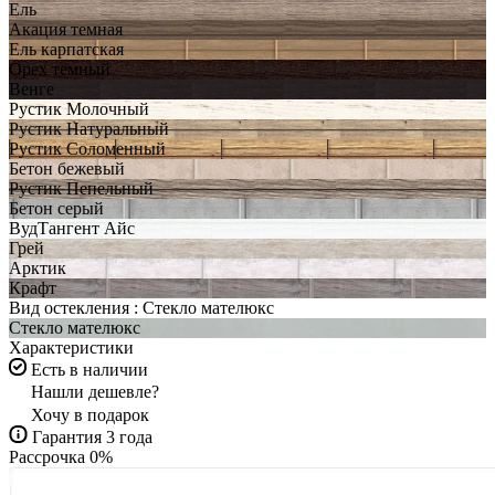
Ель
Акация темная
Ель карпатская
Орех темный
Венге
Рустик Молочный
Рустик Натуральный
Рустик Соломенный
Бетон бежевый
Рустик Пепельный
Бетон серый
ВудТангент Айс
Грей
Арктик
Крафт
Вид остекления :
Стекло мателюкс
Стекло мателюкс
Характеристики
Есть в наличии
Нашли дешевле?
Хочу в подарок
Гарантия 3 года
Рассрочка 0%