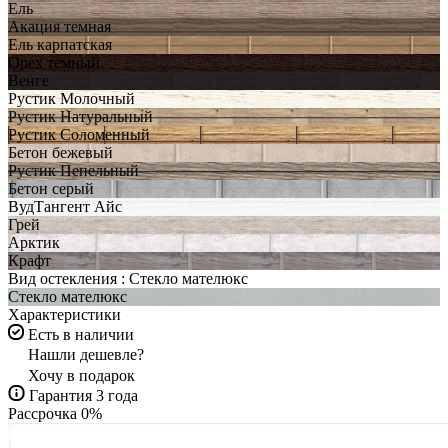
Ель
Акация темная
Ель карпатская
Орех темный
Венге
Рустик Молочный
Рустик Натуральный
Рустик Соломенный
Бетон бежевый
Рустик Пепельный
Бетон серый
ВудТангент Айс
Грей
Арктик
Крафт
Вид остекления :
Стекло мателюкс
Стекло мателюкс
Характеристики
Есть в наличии
Нашли дешевле?
Хочу в подарок
Гарантия 3 года
Рассрочка 0%