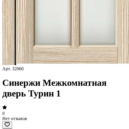
Арт.
32060
Синержи Межкомнатная
дверь Турин 1
0
Нет отзывов