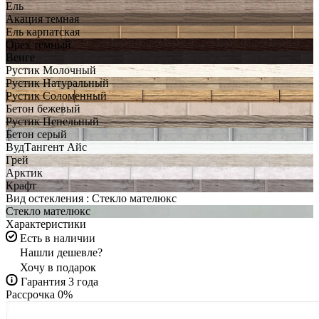
Ель
Акация темная
Ель карпатская
Орех темный
Венге
Рустик Молочный
Рустик Натуральный
Рустик Соломенный
Бетон бежевый
Рустик Пепельный
Бетон серый
ВудТангент Айс
Грей
Арктик
Крафт
Вид остекления :
Стекло мателюкс
Стекло мателюкс
Характеристики
Есть в наличии
Нашли дешевле?
Хочу в подарок
Гарантия 3 года
Рассрочка 0%