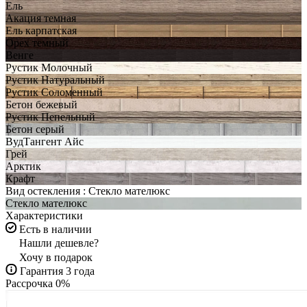
Ель
Акация темная
Ель карпатская
Орех темный
Венге
Рустик Молочный
Рустик Натуральный
Рустик Соломенный
Бетон бежевый
Рустик Пепельный
Бетон серый
ВудТангент Айс
Грей
Арктик
Крафт
Вид остекления :
Стекло мателюкс
Стекло мателюкс
Характеристики
Есть в наличии
Нашли дешевле?
Хочу в подарок
Гарантия 3 года
Рассрочка 0%