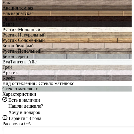
Ель
Акация темная
Ель карпатская
Орех темный
Венге
Рустик Молочный
Рустик Натуральный
Рустик Соломенный
Бетон бежевый
Рустик Пепельный
Бетон серый
ВудТангент Айс
Грей
Арктик
Крафт
Вид остекления :
Стекло мателюкс
Стекло мателюкс
Характеристики
Есть в наличии
Нашли дешевле?
Хочу в подарок
Гарантия 3 года
Рассрочка 0%