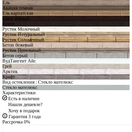
Ель
Акация темная
Ель карпатская
Орех темный
Венге
Рустик Молочный
Рустик Натуральный
Рустик Соломенный
Бетон бежевый
Рустик Пепельный
Бетон серый
ВудТангент Айс
Грей
Арктик
Крафт
Вид остекления :
Стекло мателюкс
Стекло мателюкс
Характеристики
Есть в наличии
Нашли дешевле?
Хочу в подарок
Гарантия 3 года
Рассрочка 0%