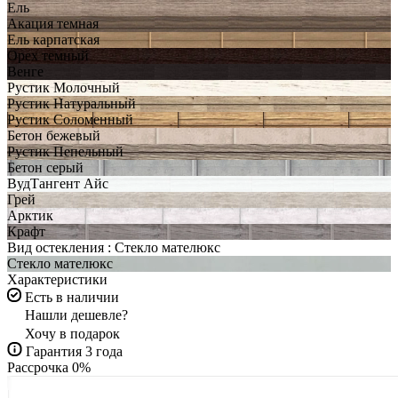
Ель
Акация темная
Ель карпатская
Орех темный
Венге
Рустик Молочный
Рустик Натуральный
Рустик Соломенный
Бетон бежевый
Рустик Пепельный
Бетон серый
ВудТангент Айс
Грей
Арктик
Крафт
Вид остекления :
Стекло мателюкс
Стекло мателюкс
Характеристики
Есть в наличии
Нашли дешевле?
Хочу в подарок
Гарантия 3 года
Рассрочка 0%