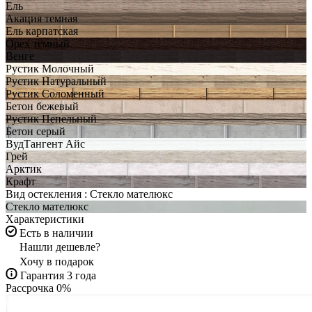
Ель
Акация темная
Ель карпатская
Орех темный
Венге
Рустик Молочный
Рустик Натуральный
Рустик Соломенный
Бетон бежевый
Рустик Пепельный
Бетон серый
ВудТангент Айс
Грей
Арктик
Крафт
Вид остекления :
Стекло мателюкс
Стекло мателюкс
Характеристики
Есть в наличии
Нашли дешевле?
Хочу в подарок
Гарантия 3 года
Рассрочка 0%