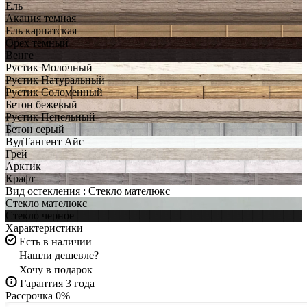
Ель
Акация темная
Ель карпатская
Орех темный
Венге
Рустик Молочный
Рустик Натуральный
Рустик Соломенный
Бетон бежевый
Рустик Пепельный
Бетон серый
ВудТангент Айс
Грей
Арктик
Крафт
Вид остекления :
Стекло мателюкс
Стекло мателюкс
Стекло черное
Характеристики
Есть в наличии
Нашли дешевле?
Хочу в подарок
Гарантия 3 года
Рассрочка 0%