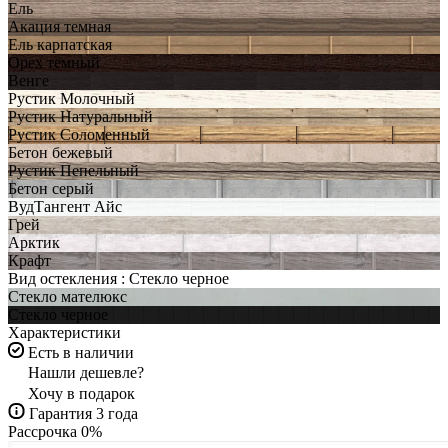
Ель
Акация темная
Ель карпатская
Орех темный
Венге
Рустик Молочный
Рустик Натуральный
Рустик Соломенный
Бетон бежевый
Рустик Пепельный
Бетон серый
ВудТангент Айс
Грей
Арктик
Крафт
Вид остекления :
Стекло черное
Стекло мателюкс
Стекло черное
Характеристики
Есть в наличии
Нашли дешевле?
Хочу в подарок
Гарантия 3 года
Рассрочка 0%