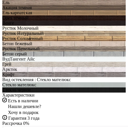
Ель
Акация темная
Ель карпатская
Орех темный
Венге
Рустик Молочный
Рустик Натуральный
Рустик Соломенный
Бетон бежевый
Рустик Пепельный
Бетон серый
ВудТангент Айс
Грей
Арктик
Крафт
Вид остекления :
Стекло мателюкс
Стекло мателюкс
Стекло черное
Характеристики
Есть в наличии
Нашли дешевле?
Хочу в подарок
Гарантия 3 года
Рассрочка 0%