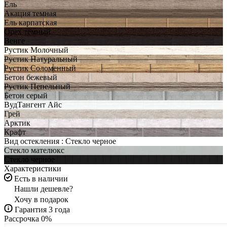
Ель
Акация темная
Ель карпатская
Орех темный
Венге
Рустик Молочный
Рустик Натуральный
Рустик Соломенный
Бетон бежевый
Рустик Пепельный
Бетон серый
ВудТангент Айс
Грей
Арктик
Крафт
Вид остекления :
Стекло черное
Стекло мателюкс
Стекло черное
Характеристики
Есть в наличии
Нашли дешевле?
Хочу в подарок
Гарантия 3 года
Рассрочка 0%