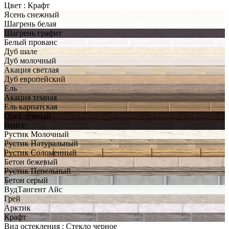
Цвет :
Крафт
Ясень снежный
Шагрень белая
Шагрень графит
Белый прованс
Дуб шале
Дуб молочный
Акация светлая
Дуб европейский
Ель
Акация темная
Ель карпатская
Орех темный
Венге
Рустик Молочный
Рустик Натуральный
Рустик Соломенный
Бетон бежевый
Рустик Пепельный
Бетон серый
ВудТангент Айс
Грей
Арктик
Крафт
Вид остекления :
Стекло черное