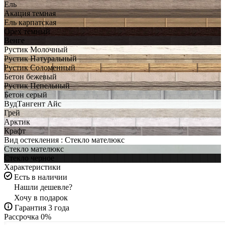
Ель
Акация темная
Ель карпатская
Орех темный
Венге
Рустик Молочный
Рустик Натуральный
Рустик Соломенный
Бетон бежевый
Рустик Пепельный
Бетон серый
ВудТангент Айс
Грей
Арктик
Крафт
Вид остекления :
Стекло мателюкс
Стекло мателюкс
Стекло черное
Характеристики
Есть в наличии
Нашли дешевле?
Хочу в подарок
Гарантия 3 года
Рассрочка 0%