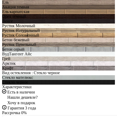
Ель
Акация темная
Ель карпатская
Орех темный
Венге
Рустик Молочный
Рустик Натуральный
Рустик Соломенный
Бетон бежевый
Рустик Пепельный
Бетон серый
ВудТангент Айс
Грей
Арктик
Крафт
Вид остекления :
Стекло черное
Стекло мателюкс
Стекло черное
Характеристики
Есть в наличии
Нашли дешевле?
Хочу в подарок
Гарантия 3 года
Рассрочка 0%