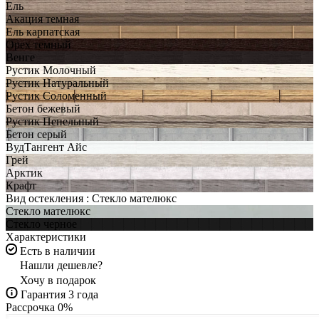
Ель
Акация темная
Ель карпатская
Орех темный
Венге
Рустик Молочный
Рустик Натуральный
Рустик Соломенный
Бетон бежевый
Рустик Пепельный
Бетон серый
ВудТангент Айс
Грей
Арктик
Крафт
Вид остекления :
Стекло мателюкс
Стекло мателюкс
Стекло черное
Характеристики
Есть в наличии
Нашли дешевле?
Хочу в подарок
Гарантия 3 года
Рассрочка 0%