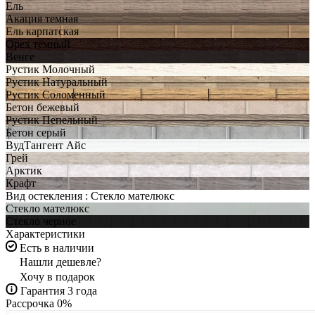
Ель
Акация темная
Ель карпатская
Орех темный
Венге
Рустик Молочный
Рустик Натуральный
Рустик Соломенный
Бетон бежевый
Рустик Пепельный
Бетон серый
ВудТангент Айс
Грей
Арктик
Крафт
Вид остекления :
Стекло мателюкс
Стекло мателюкс
Стекло черное
Характеристики
Есть в наличии
Нашли дешевле?
Хочу в подарок
Гарантия 3 года
Рассрочка 0%