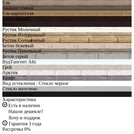
Ель
Акация темная
Ель карпатская
Орех темный
Венге
Рустик Молочный
Рустик Натуральный
Рустик Соломенный
Бетон бежевый
Рустик Пепельный
Бетон серый
ВудТангент Айс
Грей
Арктик
Крафт
Вид остекления :
Стекло черное
Стекло мателюкс
Стекло черное
Характеристики
Есть в наличии
Нашли дешевле?
Хочу в подарок
Гарантия 3 года
Рассрочка 0%