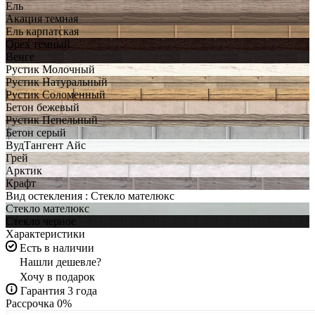
Ель
Акация темная
Ель карпатская
Орех темный
Венге
Рустик Молочный
Рустик Натуральный
Рустик Соломенный
Бетон бежевый
Рустик Пепельный
Бетон серый
ВудТангент Айс
Грей
Арктик
Крафт
Вид остекления :
Стекло мателюкс
Стекло мателюкс
Стекло черное
Характеристики
Есть в наличии
Нашли дешевле?
Хочу в подарок
Гарантия 3 года
Рассрочка 0%