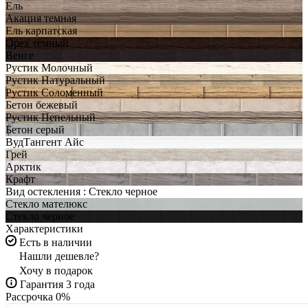
Ель
Акация темная
Ель карпатская
Орех темный
Венге
Рустик Молочный
Рустик Натуральный
Рустик Соломенный
Бетон бежевый
Рустик Пепельный
Бетон серый
ВудТангент Айс
Грей
Арктик
Крафт
Вид остекления :
Стекло черное
Стекло мателюкс
Стекло черное
Характеристики
Есть в наличии
Нашли дешевле?
Хочу в подарок
Гарантия 3 года
Рассрочка 0%