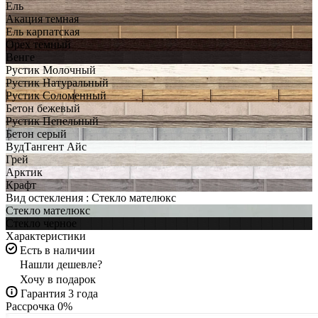
Ель
Акация темная
Ель карпатская
Орех темный
Венге
Рустик Молочный
Рустик Натуральный
Рустик Соломенный
Бетон бежевый
Рустик Пепельный
Бетон серый
ВудТангент Айс
Грей
Арктик
Крафт
Вид остекления :
Стекло мателюкс
Стекло мателюкс
Стекло черное
Характеристики
Есть в наличии
Нашли дешевле?
Хочу в подарок
Гарантия 3 года
Рассрочка 0%