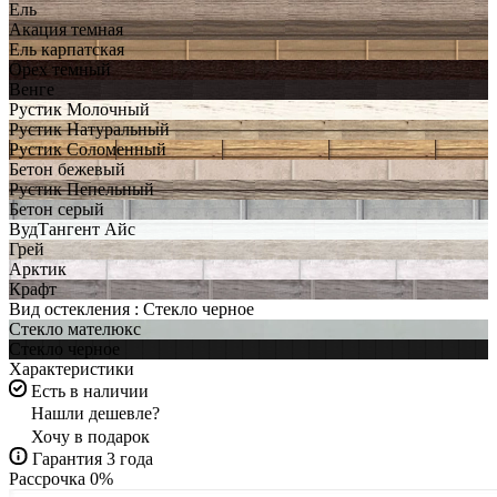
Ель
Акация темная
Ель карпатская
Орех темный
Венге
Рустик Молочный
Рустик Натуральный
Рустик Соломенный
Бетон бежевый
Рустик Пепельный
Бетон серый
ВудТангент Айс
Грей
Арктик
Крафт
Вид остекления :
Стекло черное
Стекло мателюкс
Стекло черное
Характеристики
Есть в наличии
Нашли дешевле?
Хочу в подарок
Гарантия 3 года
Рассрочка 0%