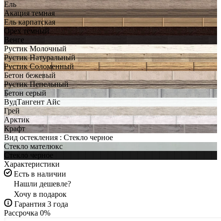
Ель
Акация темная
Ель карпатская
Орех темный
Венге
Рустик Молочный
Рустик Натуральный
Рустик Соломенный
Бетон бежевый
Рустик Пепельный
Бетон серый
ВудТангент Айс
Грей
Арктик
Крафт
Вид остекления :
Стекло черное
Стекло мателюкс
Стекло черное
Характеристики
Есть в наличии
Нашли дешевле?
Хочу в подарок
Гарантия 3 года
Рассрочка 0%