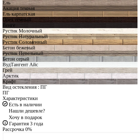
Ель
Акация темная
Ель карпатская
Орех темный
Венге
Рустик Молочный
Рустик Натуральный
Рустик Соломенный
Бетон бежевый
Рустик Пепельный
Бетон серый
ВудТангент Айс
Грей
Арктик
Крафт
Вид остекления :
ПГ
ПГ
Характеристики
Есть в наличии
Нашли дешевле?
Хочу в подарок
Гарантия 3 года
Рассрочка 0%