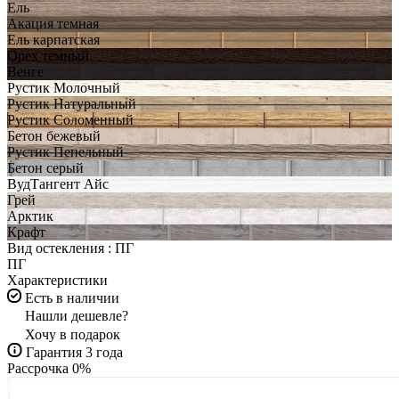
Ель
Акация темная
Ель карпатская
Орех темный
Венге
Рустик Молочный
Рустик Натуральный
Рустик Соломенный
Бетон бежевый
Рустик Пепельный
Бетон серый
ВудТангент Айс
Грей
Арктик
Крафт
Вид остекления :
ПГ
ПГ
Характеристики
Есть в наличии
Нашли дешевле?
Хочу в подарок
Гарантия 3 года
Рассрочка 0%