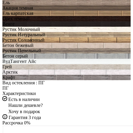
Ель
Акация темная
Ель карпатская
Орех темный
Венге
Рустик Молочный
Рустик Натуральный
Рустик Соломенный
Бетон бежевый
Рустик Пепельный
Бетон серый
ВудТангент Айс
Грей
Арктик
Крафт
Вид остекления :
ПГ
ПГ
Характеристики
Есть в наличии
Нашли дешевле?
Хочу в подарок
Гарантия 3 года
Рассрочка 0%