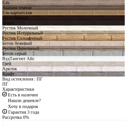
Ель
Акация темная
Ель карпатская
Орех темный
Венге
Рустик Молочный
Рустик Натуральный
Рустик Соломенный
Бетон бежевый
Рустик Пепельный
Бетон серый
ВудТангент Айс
Грей
Арктик
Крафт
Вид остекления :
ПГ
ПГ
Характеристики
Есть в наличии
Нашли дешевле?
Хочу в подарок
Гарантия 3 года
Рассрочка 0%