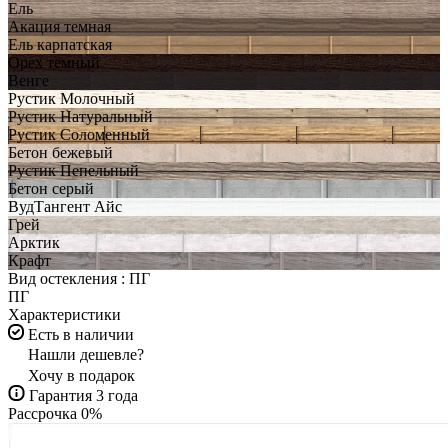
Ель
Акация темная
Ель карпатская
Орех темный
Венге
Рустик Молочный
Рустик Натуральный
Рустик Соломенный
Бетон бежевый
Рустик Пепельный
Бетон серый
ВудТангент Айс
Грей
Арктик
Крафт
Вид остекления :
ПГ
ПГ
Характеристики
Есть в наличии
Нашли дешевле?
Хочу в подарок
Гарантия 3 года
Рассрочка 0%