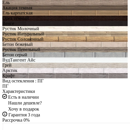
Ель
Акация темная
Ель карпатская
Орех темный
Венге
Рустик Молочный
Рустик Натуральный
Рустик Соломенный
Бетон бежевый
Рустик Пепельный
Бетон серый
ВудТангент Айс
Грей
Арктик
Крафт
Вид остекления :
ПГ
ПГ
Характеристики
Есть в наличии
Нашли дешевле?
Хочу в подарок
Гарантия 3 года
Рассрочка 0%