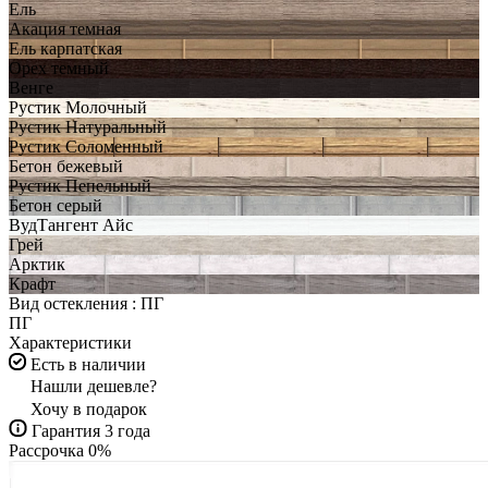
Ель
Акация темная
Ель карпатская
Орех темный
Венге
Рустик Молочный
Рустик Натуральный
Рустик Соломенный
Бетон бежевый
Рустик Пепельный
Бетон серый
ВудТангент Айс
Грей
Арктик
Крафт
Вид остекления :
ПГ
ПГ
Характеристики
Есть в наличии
Нашли дешевле?
Хочу в подарок
Гарантия 3 года
Рассрочка 0%