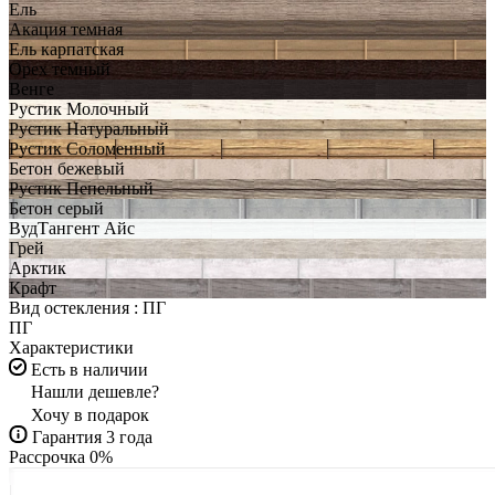
Ель
Акация темная
Ель карпатская
Орех темный
Венге
Рустик Молочный
Рустик Натуральный
Рустик Соломенный
Бетон бежевый
Рустик Пепельный
Бетон серый
ВудТангент Айс
Грей
Арктик
Крафт
Вид остекления :
ПГ
ПГ
Характеристики
Есть в наличии
Нашли дешевле?
Хочу в подарок
Гарантия 3 года
Рассрочка 0%