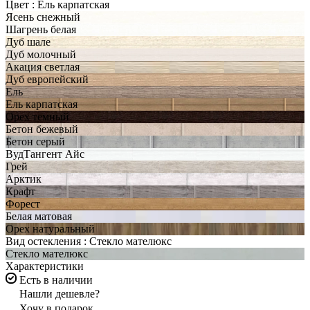
Цвет :
Ель карпатская
Ясень снежный
Шагрень белая
Дуб шале
Дуб молочный
Акация светлая
Дуб европейский
Ель
Ель карпатская
Орех темный
Бетон бежевый
Бетон серый
ВудТангент Айс
Грей
Арктик
Крафт
Форест
Белая матовая
Орех натуральный
Вид остекления :
Стекло мателюкс
Стекло мателюкс
Характеристики
Есть в наличии
Нашли дешевле?
Хочу в подарок