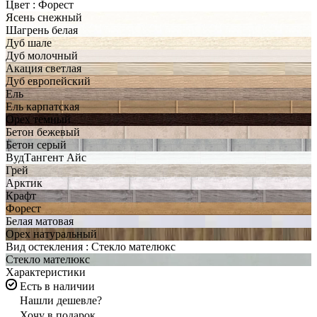
Цвет :
Форест
Ясень снежный
Шагрень белая
Дуб шале
Дуб молочный
Акация светлая
Дуб европейский
Ель
Ель карпатская
Орех темный
Бетон бежевый
Бетон серый
ВудТангент Айс
Грей
Арктик
Крафт
Форест
Белая матовая
Орех натуральный
Вид остекления :
Стекло мателюкс
Стекло мателюкс
Характеристики
Есть в наличии
Нашли дешевле?
Хочу в подарок