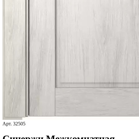
Арт.
32505
Синержи Межкомнатная