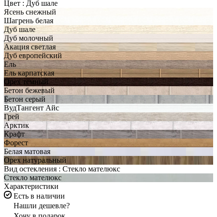
Цвет :
Дуб шале
Ясень снежный
Шагрень белая
Дуб шале
Дуб молочный
Акация светлая
Дуб европейский
Ель
Ель карпатская
Орех темный
Бетон бежевый
Бетон серый
ВудТангент Айс
Грей
Арктик
Крафт
Форест
Белая матовая
Орех натуральный
Вид остекления :
Стекло мателюкс
Стекло мателюкс
Характеристики
Есть в наличии
Нашли дешевле?
Хочу в подарок