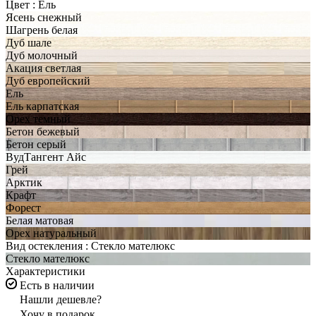
Цвет :
Ель
Ясень снежный
Шагрень белая
Дуб шале
Дуб молочный
Акация светлая
Дуб европейский
Ель
Ель карпатская
Орех темный
Бетон бежевый
Бетон серый
ВудТангент Айс
Грей
Арктик
Крафт
Форест
Белая матовая
Орех натуральный
Вид остекления :
Стекло мателюкс
Стекло мателюкс
Характеристики
Есть в наличии
Нашли дешевле?
Хочу в подарок