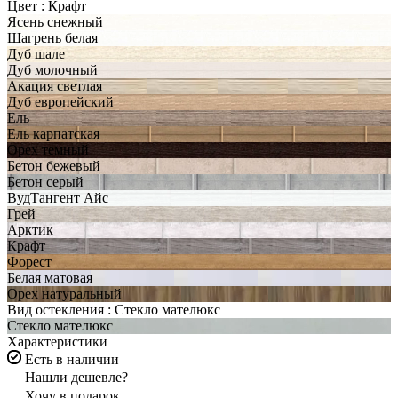
Цвет :
Крафт
Ясень снежный
Шагрень белая
Дуб шале
Дуб молочный
Акация светлая
Дуб европейский
Ель
Ель карпатская
Орех темный
Бетон бежевый
Бетон серый
ВудТангент Айс
Грей
Арктик
Крафт
Форест
Белая матовая
Орех натуральный
Вид остекления :
Стекло мателюкс
Стекло мателюкс
Характеристики
Есть в наличии
Нашли дешевле?
Хочу в подарок