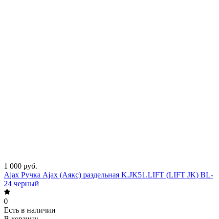
1 000 руб.
Ajax Ручка Ajax (Аякс) раздельная K.JK51.LIFT (LIFT JK) BL-
24 черный
0
Есть в наличии
В корзину