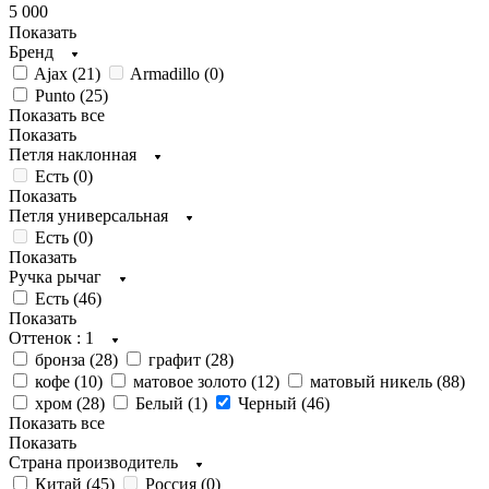
5 000
Показать
Бренд
Ajax (
21
)
Armadillo (
0
)
Punto (
25
)
Показать все
Показать
Петля наклонная
Есть (
0
)
Показать
Петля универсальная
Есть (
0
)
Показать
Ручка рычаг
Есть (
46
)
Показать
Оттенок
: 1
бронза (
28
)
графит (
28
)
кофе (
10
)
матовое золото (
12
)
матовый никель (
88
)
хром (
28
)
Белый (
1
)
Черный (
46
)
Показать все
Показать
Страна производитель
Китай (
45
)
Россия (
0
)