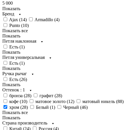
5 000
Показать
Бренд
Ajax (
14
)
Armadillo (
4
)
Punto (
10
)
Показать все
Показать
Петля наклонная
Есть (
1
)
Показать
Петля универсальная
Есть (
1
)
Показать
Ручка рычаг
Есть (
26
)
Показать
Оттенок
: 1
бронза (
28
)
графит (
28
)
кофе (
10
)
матовое золото (
12
)
матовый никель (
88
)
хром (
28
)
Белый (
1
)
Черный (
46
)
Показать все
Показать
Страна производитель
Китай (
24
)
Россия (
4
)