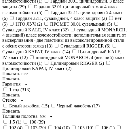
взломостойкости (
1
)
Гардиан 3001, цилиндровый, 3 класс
защиты (
29
)
Гардиан 32.01 цилиндровый замок 4 класс
взломостойкости (
5
)
Гардиан 32.11. цилиндровый 4 класс
(
6
)
Гардиан 3211, сувальдный, 4 класс защиты (
2
)
нет
(
5
)
НТО ЛУЧ (
2
)
ПРОМЕТ 30.01 сувальдный (
5
)
Сувальдный KALE, IV класс (
32
)
сувальдный MONARCH,
4 (высший) класс взломостойкости; дополнительная защита от
высверливания - две пластины из высоколегированной стали
с обеих сторон замка (
13
)
Сувальдный RIGGER (
6
)
Сувальдный КАРАТ, IV класс (
14
)
Цилиндровый KALE,
IV класс (
12
)
цилиндровый MONARCH, 4 (высший) класс
взломостойкости (
1
)
Цилиндровый RIGGER (
2
)
Цилиндровый КАРАТ, IV класс (
2
)
Показать все
Показать
Гарантия
1 год (
313
)
Показать
Стекло
Белый лакобель (
15
)
Черный лакобель (
17
)
Показать
Толщина полотна. мм
1,5 (
1
)
100 (
39
)
102 (
4
)
103 (
20
)
104 (
10
)
105 (
10
)
106 (
1
)