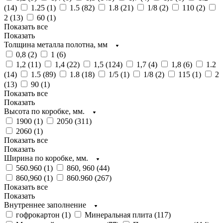
(
14
)
1.25 (
1
)
1.5 (
82
)
1.8 (
21
)
1/8 (
2
)
110 (
2
)
2 (
13
)
60 (
1
)
Показать все
Показать
Толщина металла полотна, мм
0,8 (
2
)
1 (
6
)
1,2 (
11
)
1,4 (
22
)
1,5 (
124
)
1,7 (
4
)
1,8 (
6
)
1.2
(
14
)
1.5 (
89
)
1.8 (
18
)
1/5 (
1
)
1/8 (
2
)
115 (
1
)
2
(
13
)
90 (
1
)
Показать все
Показать
Высота по коробке, мм.
1900 (
1
)
2050 (
311
)
2060 (
1
)
Показать все
Показать
Ширина по коробке, мм.
560.960 (
1
)
860, 960 (
44
)
860,960 (
1
)
860.960 (
267
)
Показать все
Показать
Внутреннее заполнение
гофрокартон (
1
)
Минеральная плита (
117
)