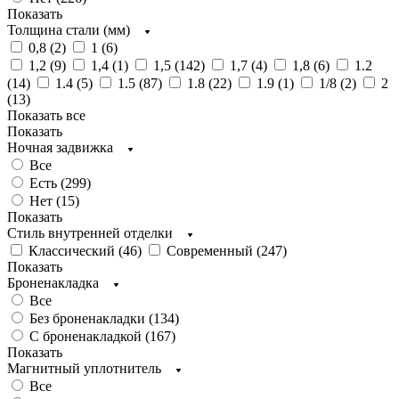
Показать
Толщина стали (мм)
0,8 (
2
)
1 (
6
)
1,2 (
9
)
1,4 (
1
)
1,5 (
142
)
1,7 (
4
)
1,8 (
6
)
1.2
(
14
)
1.4 (
5
)
1.5 (
87
)
1.8 (
22
)
1.9 (
1
)
1/8 (
2
)
2
(
13
)
Показать все
Показать
Ночная задвижка
Все
Есть (
299
)
Нет (
15
)
Показать
Стиль внутренней отделки
Классический (
46
)
Современный (
247
)
Показать
Броненакладка
Все
Без броненакладки (
134
)
С броненакладкой (
167
)
Показать
Магнитный уплотнитель
Все