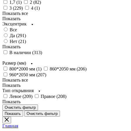
1,7 (
1
)
2 (
82
)
3 (
229
)
4 (
1
)
Показать все
Показать
Эксцентрик
Все
Да (
291
)
Нет (
21
)
Показать
В наличии (
313
)
Размер (мм)
800*2000 мм (
1
)
860*2050 мм (
206
)
960*2050 мм (
207
)
Показать все
Показать
Тип открывния
Левое (
209
)
Правое (
208
)
Показать
Очистить фильтр
Показать
Очистить фильтр
Главная