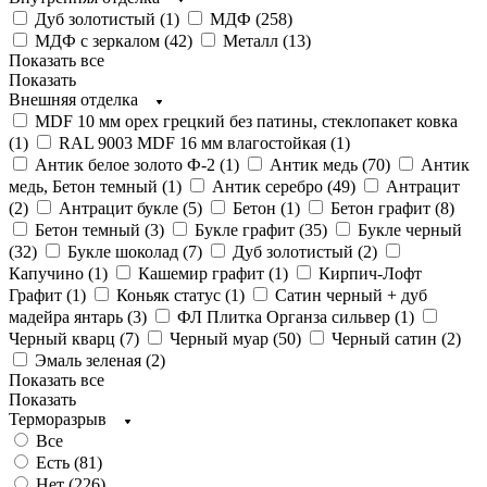
Дуб золотистый (
1
)
МДФ (
258
)
МДФ с зеркалом (
42
)
Металл (
13
)
Показать все
Показать
Внешняя отделка
MDF 10 мм орех грецкий без патины, стеклопакет ковка
(
1
)
RAL 9003 MDF 16 мм влагостойкая (
1
)
Антик белое золото Ф-2 (
1
)
Антик медь (
70
)
Антик
медь, Бетон темный (
1
)
Антик серебро (
49
)
Антрацит
(
2
)
Антрацит букле (
5
)
Бетон (
1
)
Бетон графит (
8
)
Бетон темный (
3
)
Букле графит (
35
)
Букле черный
(
32
)
Букле шоколад (
7
)
Дуб золотистый (
2
)
Капучино (
1
)
Кашемир графит (
1
)
Кирпич-Лофт
Графит (
1
)
Коньяк статус (
1
)
Сатин черный + дуб
мадейра янтарь (
3
)
ФЛ Плитка Органза сильвер (
1
)
Черный кварц (
7
)
Черный муар (
50
)
Черный сатин (
2
)
Эмаль зеленая (
2
)
Показать все
Показать
Терморазрыв
Все
Есть (
81
)
Нет (
226
)