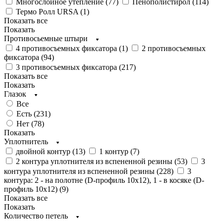
Многослойное утепление (
77
)
Пенополистирол (
114
)
Термо Ролл URSA (
1
)
Показать все
Показать
Противосьемные штыри
4 противосъемных фиксатора (
1
)
2 противосъемных
фиксатора (
94
)
3 противосъемных фиксатора (
217
)
Показать все
Показать
Глазок
Все
Есть (
231
)
Нет (
78
)
Показать
Уплотнитель
двойной контур (
13
)
1 контур (
7
)
2 контура уплотнителя из вспененной резины (
53
)
3
контура уплотнителя из вспененной резины (
228
)
3
контура: 2 - на полотне (D-профиль 10х12), 1 - в косяке (D-
профиль 10х12) (
9
)
Показать все
Показать
Количество петель