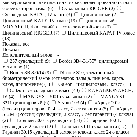
высверливания - две пластины из высоколегированной стали
с обеих сторон замка (
6
)
Сувальдный RIGGER (
2
)
Сувальдный КАРАТ, IV класс (
3
)
Цилиндровый (
2
)
Цилиндровый KALE, IV класс (
19
)
цилиндровый
MONARCH, 4 (высший) класс взломостойкости (
9
)
Цилиндровый RIGGER (
7
)
Цилиндровый КАРАТ, IV класс
(
13
)
Показать все
Показать
Дополнительный замок
257 сувальдный (
9
)
Border 3В4-31/55", цилиндровый
механизм (
1
)
Border ЗВ 8-6/14 (
9
)
Dircode S10, электронный
биометрический замок (отпечаток пальца, пин-код, карта,
ключ, приложение) (
1
)
Galeon - цилиндровый 3 класс (
11
)
Galeon - сувальдный 3 класс (
40
)
KARAT/MONARCH,
IV (
4
)
MANGYST 3001 сувальдный (
2
)
MANGYST
3211 цилиндровый (
6
)
Sezam 103 (
4
)
«Аргус 501»
(Россия) цилиндровый, 4 класс, 7 лет гарантии (
5
)
«Аргус
512М» (Россия) сувальдный, 3 класс, 7 лет гарантии (4 ключа)
(
2
)
Гардиан 30.01 сувальдный (
53
)
Гардиан 30.01.
сувальдный 2 класс (
12
)
Гардиан 30.11 сувальдный (
12
)
Гардиан 30.15 сувальдный замок (4 ключа) класс 2-го класса