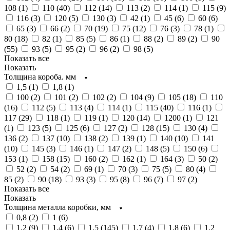
108 (
1
)
110 (
40
)
112 (
14
)
113 (
2
)
114 (
1
)
115 (
9
)
116 (
3
)
120 (
5
)
130 (
3
)
42 (
1
)
45 (
6
)
60 (
6
)
65 (
3
)
66 (
2
)
70 (
19
)
75 (
12
)
76 (
3
)
78 (
1
)
80 (
18
)
82 (
1
)
85 (
5
)
86 (
1
)
88 (
2
)
89 (
2
)
90
(
55
)
93 (
5
)
95 (
2
)
96 (
2
)
98 (
5
)
Показать все
Показать
Толщина короба. мм
1,5 (
1
)
1,8 (
1
)
100 (
2
)
101 (
2
)
102 (
2
)
104 (
9
)
105 (
18
)
110
(
16
)
112 (
5
)
113 (
4
)
114 (
1
)
115 (
40
)
116 (
1
)
117 (
29
)
118 (
1
)
119 (
1
)
120 (
14
)
1200 (
1
)
121
(
1
)
123 (
5
)
125 (
6
)
127 (
2
)
128 (
15
)
130 (
4
)
136 (
2
)
137 (
10
)
138 (
2
)
139 (
1
)
140 (
10
)
141
(
10
)
145 (
3
)
146 (
1
)
147 (
2
)
148 (
5
)
150 (
6
)
153 (
1
)
158 (
15
)
160 (
2
)
162 (
1
)
164 (
3
)
50 (
2
)
52 (
2
)
54 (
2
)
69 (
1
)
70 (
3
)
75 (
5
)
80 (
4
)
85 (
2
)
90 (
18
)
93 (
3
)
95 (
8
)
96 (
7
)
97 (
2
)
Показать все
Показать
Толщина металла коробки, мм
0,8 (
2
)
1 (
6
)
1,2 (
9
)
1,4 (
6
)
1,5 (
145
)
1,7 (
4
)
1,8 (
6
)
1.2