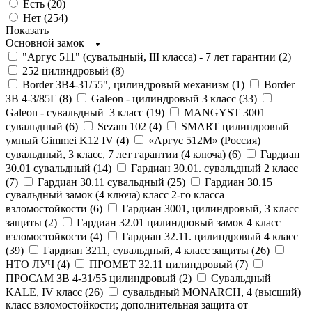
Есть (
20
)
Нет (
254
)
Показать
Основной замок
"Аргус 511" (сувальдный, III класса) - 7 лет гарантии (
2
)
252 цилиндровый (
8
)
Border 3В4-31/55", цилиндровый механизм (
1
)
Border
ЗВ 4-3/85Г (
8
)
Galeon - цилиндровый 3 класс (
33
)
Galeon - сувальдный 3 класс (
19
)
MANGYST 3001
сувальдный (
6
)
Sezam 102 (
4
)
SMART цилиндровый
умный Gimmei K12 IV (
4
)
«Аргус 512М» (Россия)
сувальдный, 3 класс, 7 лет гарантии (4 ключа) (
6
)
Гардиан
30.01 сувальдный (
14
)
Гардиан 30.01. сувальдный 2 класс
(
7
)
Гардиан 30.11 сувальдный (
25
)
Гардиан 30.15
сувальдный замок (4 ключа) класс 2-го класса
взломостойкости (
6
)
Гардиан 3001, цилиндровый, 3 класс
защиты (
2
)
Гардиан 32.01 цилиндровый замок 4 класс
взломостойкости (
4
)
Гардиан 32.11. цилиндровый 4 класс
(
39
)
Гардиан 3211, сувальдный, 4 класс защиты (
26
)
НТО ЛУЧ (
4
)
ПРОМЕТ 32.11 цилиндровый (
7
)
ПРОСАМ ЗВ 4-31/55 цилиндровый (
2
)
Сувальдный
KALE, IV класс (
26
)
сувальдный MONARCH, 4 (высший)
класс взломостойкости; дополнительная защита от