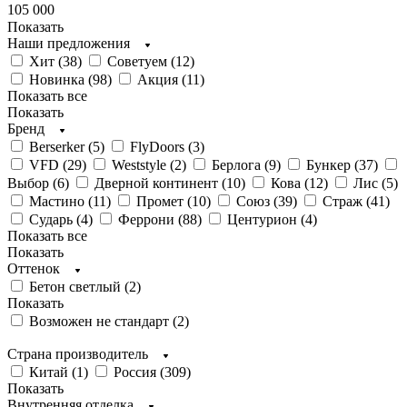
105 000
Показать
Наши предложения
Хит (
38
)
Советуем (
12
)
Новинка (
98
)
Акция (
11
)
Показать все
Показать
Бренд
Berserker (
5
)
FlyDoors (
3
)
VFD (
29
)
Weststyle (
2
)
Берлога (
9
)
Бункер (
37
)
Выбор (
6
)
Дверной континент (
10
)
Кова (
12
)
Лис (
5
)
Мастино (
11
)
Промет (
10
)
Союз (
39
)
Страж (
41
)
Сударь (
4
)
Феррони (
88
)
Центурион (
4
)
Показать все
Показать
Оттенок
Бетон светлый (
2
)
Показать
Возможен не стандарт (
2
)
Страна производитель
Китай (
1
)
Россия (
309
)
Показать
Внутренняя отделка