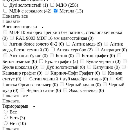
Дуб золотистый (
1
)
МДФ (
258
)
МДФ с зеркалом (
42
)
Металл (
13
)
Показать все
Показать
Внешняя отделка
MDF 10 мм орех грецкий без патины, стеклопакет ковка
(
0
)
RAL 9003 MDF 16 мм влагостойкая (
0
)
Антик белое золото Ф-2 (
0
)
Антик медь (
9
)
Антик
медь, Бетон темный (
0
)
Антик серебро (
2
)
Антрацит (
0
)
Антрацит букле (
0
)
Бетон (
0
)
Бетон графит (
0
)
Бетон темный (
0
)
Букле графит (
2
)
Букле черный (
0
)
Букле шоколад (
0
)
Дуб золотистый (
0
)
Капучино (
0
)
Кашемир графит (
0
)
Кирпич-Лофт Графит (
0
)
Коньяк
статус (
0
)
Сатин черный + дуб мадейра янтарь (
0
)
ФЛ
Плитка Органза сильвер (
0
)
Черный кварц (
0
)
Черный
муар (
0
)
Черный сатин (
0
)
Эмаль зеленая (
0
)
Показать все
Показать
Терморазрыв
Все
Есть (
3
)
Нет (
10
)
Показать