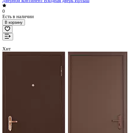
Дверной континент Входная дверь Иртыш
0
Есть в наличии
В корзину
Хит