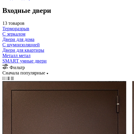
Входные двери
13 товаров
Терморазрыв
С зеркалом
Двери для дома
С шумоизоляцией
Двери для квартиры
Металл метал
SMART умные двери
Фильтр
Сначала популярные