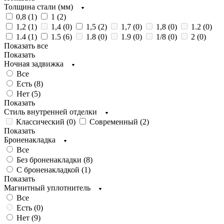
Толщина стали (мм)
0,8 (
1
)
1 (
2
)
1,2 (
1
)
1,4 (
0
)
1,5 (
2
)
1,7 (
0
)
1,8 (
0
)
1.2 (
0
)
1.4 (
1
)
1.5 (
6
)
1.8 (
0
)
1.9 (
0
)
1/8 (
0
)
2 (
0
)
Показать все
Показать
Ночная задвижка
Все
Есть (
8
)
Нет (
5
)
Показать
Стиль внутренней отделки
Классический (
0
)
Современный (
2
)
Показать
Броненакладка
Все
Без броненакладки (
8
)
С броненакладкой (
1
)
Показать
Магнитный уплотнитель
Все
Есть (
0
)
Нет (
9
)