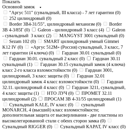
Показать
Основной замок
"Аргус 511" (сувальдный, III класса) - 7 лет гарантии (
0
)
252 цилиндровый (
0
)
Border 3В4-31/55", цилиндровый механизм (
0
)
Border
ЗВ 4-3/85Г (
0
)
Galeon - цилиндровый 3 класс (
4
)
Galeon
- сувальдный 3 класс (
2
)
MANGYST 3001 сувальдный (
0
)
Sezam 102 (
0
)
SMART цилиндровый умный Gimmei
K12 IV (
0
)
«Аргус 512М» (Россия) сувальдный, 3 класс, 7
лет гарантии (4 ключа) (
0
)
Гардиан 30.01 сувальдный (
0
)
Гардиан 30.01. сувальдный 2 класс (
0
)
Гардиан 30.11
сувальдный (
1
)
Гардиан 30.15 сувальдный замок (4 ключа)
класс 2-го класса взломостойкости (
0
)
Гардиан 3001,
цилиндровый, 3 класс защиты (
0
)
Гардиан 32.01
цилиндровый замок 4 класс взломостойкости (
0
)
Гардиан
32.11. цилиндровый 4 класс (
0
)
Гардиан 3211, сувальдный,
4 класс защиты (
1
)
НТО ЛУЧ (
0
)
ПРОМЕТ 32.11
цилиндровый (
2
)
ПРОСАМ ЗВ 4-31/55 цилиндровый (
1
)
Сувальдный KALE, IV класс (
0
)
сувальдный
MONARCH, 4 (высший) класс взломостойкости;
дополнительная защита от высверливания - две пластины из
высоколегированной стали с обеих сторон замка (
0
)
Сувальдный RIGGER (
0
)
Сувальдный КАРАТ, IV класс (
0
)