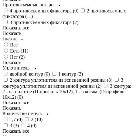
Противосьемные штыри
4 противосъемных фиксатора (
0
)
2 противосъемных
фиксатора (
11
)
3 противосъемных фиксатора (
2
)
Показать все
Показать
Глазок
Все
Есть (
11
)
Нет (
2
)
Показать
Уплотнитель
двойной контур (
0
)
1 контур (
3
)
2 контура уплотнителя из вспененной резины (
8
)
3
контура уплотнителя из вспененной резины (
2
)
3 контура:
2 - на полотне (D-профиль 10х12), 1 - в косяке (D-профиль
10х12) (
0
)
Показать все
Показать
Количество петель
1,7 (
0
)
2 (
10
)
3 (
3
)
4 (
0
)
Показать все