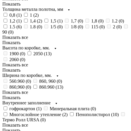
Показать
Толщина металла полотна, мм
0,8 (
1
)
1 (
2
)
1,2 (
1
)
1,4 (
2
)
1,5 (
1
)
1,7 (
0
)
1,8 (
0
)
1.2 (
0
)
1.5 (
6
)
1.8 (
0
)
1/5 (
0
)
1/8 (
0
)
115 (
0
)
2 (
0
)
90 (
0
)
Показать все
Показать
Высота по коробке, мм.
1900 (
0
)
2050 (
13
)
2060 (
0
)
Показать все
Показать
Ширина по коробке, мм.
560.960 (
0
)
860, 960 (
0
)
860,960 (
0
)
860.960 (
13
)
Показать все
Показать
Внутреннее заполнение
гофрокартон (
1
)
Минеральная плита (
0
)
Многослойное утепление (
2
)
Пенополистирол (
10
)
Термо Ролл URSA (
0
)
Показать все
Показать