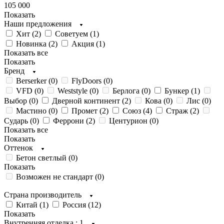
105 000
Показать
Наши предложения
Хит (
2
)
Советуем (
1
)
Новинка (
2
)
Акция (
1
)
Показать все
Показать
Бренд
Berserker (
0
)
FlyDoors (
0
)
VFD (
0
)
Weststyle (
0
)
Берлога (
0
)
Бункер (
1
)
Выбор (
0
)
Дверной континент (
2
)
Кова (
0
)
Лис (
0
)
Мастино (
0
)
Промет (
2
)
Союз (
4
)
Страж (
2
)
Сударь (
0
)
Феррони (
2
)
Центурион (
0
)
Показать все
Показать
Оттенок
Бетон светлый (
0
)
Показать
Возможен не стандарт (
0
)
Страна производитель
Китай (
1
)
Россия (
12
)
Показать
Внутренняя отделка
: 1