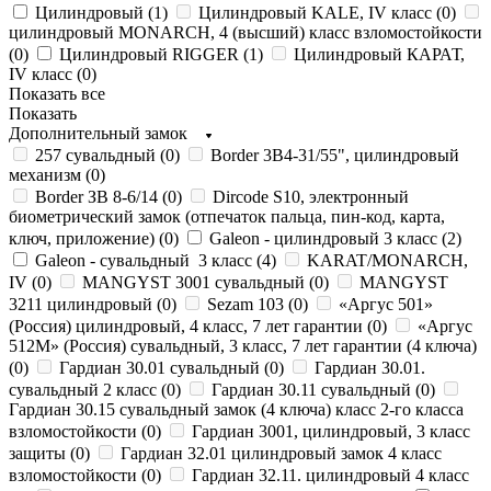
Цилиндровый (
1
)
Цилиндровый KALE, IV класс (
0
)
цилиндровый MONARCH, 4 (высший) класс взломостойкости
(
0
)
Цилиндровый RIGGER (
1
)
Цилиндровый КАРАТ,
IV класс (
0
)
Показать все
Показать
Дополнительный замок
257 сувальдный (
0
)
Border 3В4-31/55", цилиндровый
механизм (
0
)
Border ЗВ 8-6/14 (
0
)
Dircode S10, электронный
биометрический замок (отпечаток пальца, пин-код, карта,
ключ, приложение) (
0
)
Galeon - цилиндровый 3 класс (
2
)
Galeon - сувальдный 3 класс (
4
)
KARAT/MONARCH,
IV (
0
)
MANGYST 3001 сувальдный (
0
)
MANGYST
3211 цилиндровый (
0
)
Sezam 103 (
0
)
«Аргус 501»
(Россия) цилиндровый, 4 класс, 7 лет гарантии (
0
)
«Аргус
512М» (Россия) сувальдный, 3 класс, 7 лет гарантии (4 ключа)
(
0
)
Гардиан 30.01 сувальдный (
0
)
Гардиан 30.01.
сувальдный 2 класс (
0
)
Гардиан 30.11 сувальдный (
0
)
Гардиан 30.15 сувальдный замок (4 ключа) класс 2-го класса
взломостойкости (
0
)
Гардиан 3001, цилиндровый, 3 класс
защиты (
0
)
Гардиан 32.01 цилиндровый замок 4 класс
взломостойкости (
0
)
Гардиан 32.11. цилиндровый 4 класс