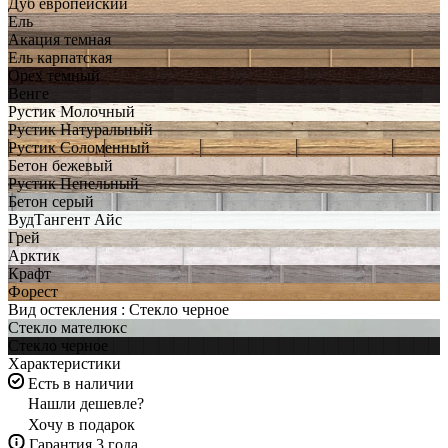
Дуб европейский
Ель
Акация темная
Ель карпатская
Орех темный
Венге
Рустик Молочный
Рустик Натуральный
Рустик Соломенный
Бетон бежевый
Рустик Пепельный
Бетон серый
ВудТангент Айс
Грей
Арктик
Крафт
Форест
Вид остекления :
Стекло черное
Стекло мателюкс
Стекло черное
Характеристики
Есть в наличии
Нашли дешевле?
Хочу в подарок
Гарантия 3 года