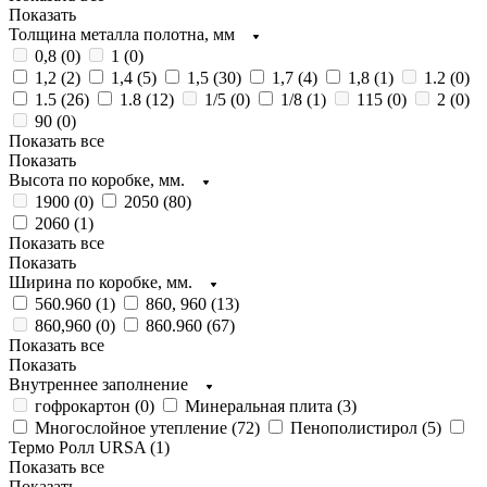
Показать
Толщина металла полотна, мм
0,8 (
0
)
1 (
0
)
1,2 (
2
)
1,4 (
5
)
1,5 (
30
)
1,7 (
4
)
1,8 (
1
)
1.2 (
0
)
1.5 (
26
)
1.8 (
12
)
1/5 (
0
)
1/8 (
1
)
115 (
0
)
2 (
0
)
90 (
0
)
Показать все
Показать
Высота по коробке, мм.
1900 (
0
)
2050 (
80
)
2060 (
1
)
Показать все
Показать
Ширина по коробке, мм.
560.960 (
1
)
860, 960 (
13
)
860,960 (
0
)
860.960 (
67
)
Показать все
Показать
Внутреннее заполнение
гофрокартон (
0
)
Минеральная плита (
3
)
Многослойное утепление (
72
)
Пенополистирол (
5
)
Термо Ролл URSA (
1
)
Показать все
Показать