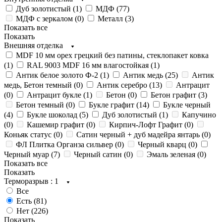
Дуб золотистый (
1
)
МДФ (
77
)
МДФ с зеркалом (
0
)
Металл (
3
)
Показать все
Показать
Внешняя отделка
MDF 10 мм орех грецкий без патины, стеклопакет ковка
(
1
)
RAL 9003 MDF 16 мм влагостойкая (
1
)
Антик белое золото Ф-2 (
1
)
Антик медь (
25
)
Антик
медь, Бетон темный (
0
)
Антик серебро (
13
)
Антрацит
(
0
)
Антрацит букле (
1
)
Бетон (
0
)
Бетон графит (
3
)
Бетон темный (
0
)
Букле графит (
14
)
Букле черный
(
4
)
Букле шоколад (
5
)
Дуб золотистый (
1
)
Капучино
(
0
)
Кашемир графит (
0
)
Кирпич-Лофт Графит (
0
)
Коньяк статус (
0
)
Сатин черный + дуб мадейра янтарь (
0
)
ФЛ Плитка Органза сильвер (
0
)
Черный кварц (
0
)
Черный муар (
7
)
Черный сатин (
0
)
Эмаль зеленая (
0
)
Показать все
Показать
Терморазрыв
: 1
Все
Есть (
81
)
Нет (
226
)
Показать