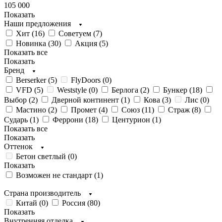
105 000
Показать
Наши предложения
Хит (
16
)
Советуем (
7
)
Новинка (
30
)
Акция (
5
)
Показать все
Показать
Бренд
Berserker (
5
)
FlyDoors (
0
)
VFD (
5
)
Weststyle (
0
)
Берлога (
2
)
Бункер (
18
)
Выбор (
2
)
Дверной континент (
1
)
Кова (
3
)
Лис (
0
)
Мастино (
2
)
Промет (
4
)
Союз (
11
)
Страж (
8
)
Сударь (
1
)
Феррони (
18
)
Центурион (
1
)
Показать все
Показать
Оттенок
Бетон светлый (
0
)
Показать
Возможен не стандарт (
1
)
Страна производитель
Китай (
0
)
Россия (
80
)
Показать
Внутренняя отделка