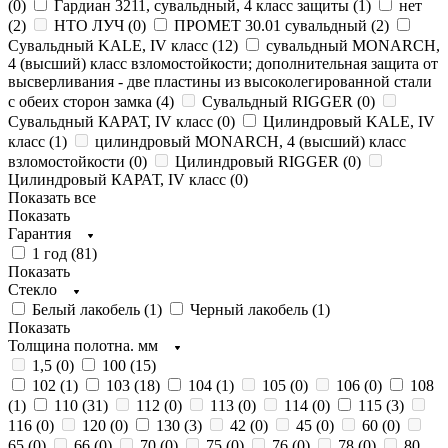
(
0
)
Гардиан 3211, сувальдный, 4 класс защиты (
1
)
нет
(
2
)
НТО ЛУЧ (
0
)
ПРОМЕТ 30.01 сувальдный (
2
)
Сувальдный KALE, IV класс (
12
)
сувальдный MONARCH,
4 (высший) класс взломостойкости; дополнительная защита от
высверливания - две пластины из высоколегированной стали
с обеих сторон замка (
4
)
Сувальдный RIGGER (
0
)
Сувальдный КАРАТ, IV класс (
0
)
Цилиндровый KALE, IV
класс (
1
)
цилиндровый MONARCH, 4 (высший) класс
взломостойкости (
0
)
Цилиндровый RIGGER (
0
)
Цилиндровый КАРАТ, IV класс (
0
)
Показать все
Показать
Гарантия
1 год (
81
)
Показать
Стекло
Белый лакобель (
1
)
Черный лакобель (
1
)
Показать
Толщина полотна. мм
1,5 (
0
)
100 (
15
)
102 (
1
)
103 (
18
)
104 (
1
)
105 (
0
)
106 (
0
)
108
(
1
)
110 (
31
)
112 (
0
)
113 (
0
)
114 (
0
)
115 (
3
)
116 (
0
)
120 (
0
)
130 (
3
)
42 (
0
)
45 (
0
)
60 (
0
)
65 (
0
)
66 (
0
)
70 (
0
)
75 (
0
)
76 (
0
)
78 (
0
)
80