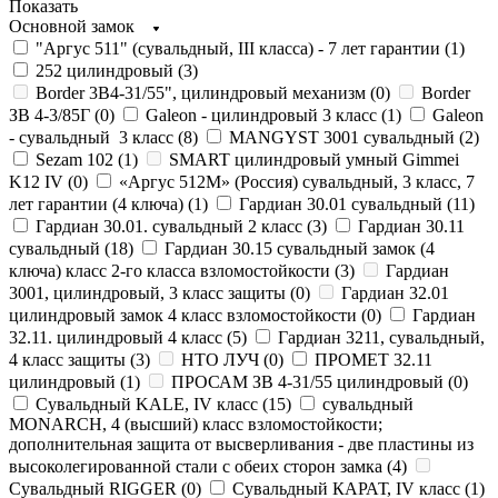
Показать
Основной замок
"Аргус 511" (сувальдный, III класса) - 7 лет гарантии (
1
)
252 цилиндровый (
3
)
Border 3В4-31/55", цилиндровый механизм (
0
)
Border
ЗВ 4-3/85Г (
0
)
Galeon - цилиндровый 3 класс (
1
)
Galeon
- сувальдный 3 класс (
8
)
MANGYST 3001 сувальдный (
2
)
Sezam 102 (
1
)
SMART цилиндровый умный Gimmei
K12 IV (
0
)
«Аргус 512М» (Россия) сувальдный, 3 класс, 7
лет гарантии (4 ключа) (
1
)
Гардиан 30.01 сувальдный (
11
)
Гардиан 30.01. сувальдный 2 класс (
3
)
Гардиан 30.11
сувальдный (
18
)
Гардиан 30.15 сувальдный замок (4
ключа) класс 2-го класса взломостойкости (
3
)
Гардиан
3001, цилиндровый, 3 класс защиты (
0
)
Гардиан 32.01
цилиндровый замок 4 класс взломостойкости (
0
)
Гардиан
32.11. цилиндровый 4 класс (
5
)
Гардиан 3211, сувальдный,
4 класс защиты (
3
)
НТО ЛУЧ (
0
)
ПРОМЕТ 32.11
цилиндровый (
1
)
ПРОСАМ ЗВ 4-31/55 цилиндровый (
0
)
Сувальдный KALE, IV класс (
15
)
сувальдный
MONARCH, 4 (высший) класс взломостойкости;
дополнительная защита от высверливания - две пластины из
высоколегированной стали с обеих сторон замка (
4
)
Сувальдный RIGGER (
0
)
Сувальдный КАРАТ, IV класс (
1
)