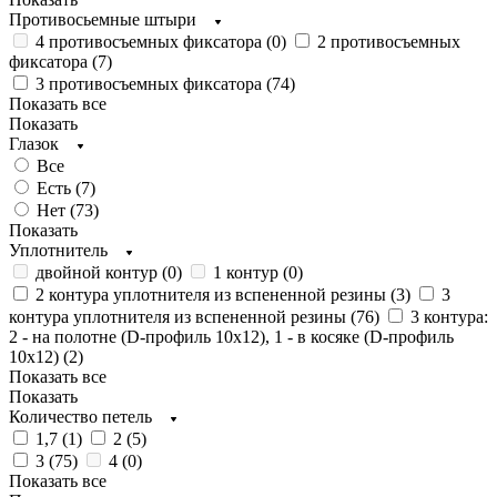
Противосьемные штыри
4 противосъемных фиксатора (
0
)
2 противосъемных
фиксатора (
7
)
3 противосъемных фиксатора (
74
)
Показать все
Показать
Глазок
Все
Есть (
7
)
Нет (
73
)
Показать
Уплотнитель
двойной контур (
0
)
1 контур (
0
)
2 контура уплотнителя из вспененной резины (
3
)
3
контура уплотнителя из вспененной резины (
76
)
3 контура:
2 - на полотне (D-профиль 10х12), 1 - в косяке (D-профиль
10х12) (
2
)
Показать все
Показать
Количество петель
1,7 (
1
)
2 (
5
)
3 (
75
)
4 (
0
)
Показать все