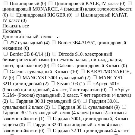
Цилиндровый (
0
)
Цилиндровый KALE, IV класс (
0
)
цилиндровый MONARCH, 4 (высший) класс взломостойкости
(
0
)
Цилиндровый RIGGER (
0
)
Цилиндровый КАРАТ,
IV класс (
0
)
Показать все
Показать
Дополнительный замок
257 сувальдный (
4
)
Border 3В4-31/55", цилиндровый
механизм (
0
)
Border ЗВ 8-6/14 (
1
)
Dircode S10, электронный
биометрический замок (отпечаток пальца, пин-код, карта,
ключ, приложение) (
0
)
Galeon - цилиндровый 3 класс (
0
)
Galeon - сувальдный 3 класс (
10
)
KARAT/MONARCH,
IV (
0
)
MANGYST 3001 сувальдный (
2
)
MANGYST
3211 цилиндровый (
2
)
Sezam 103 (
1
)
«Аргус 501»
(Россия) цилиндровый, 4 класс, 7 лет гарантии (
0
)
«Аргус
512М» (Россия) сувальдный, 3 класс, 7 лет гарантии (4 ключа)
(
2
)
Гардиан 30.01 сувальдный (
24
)
Гардиан 30.01.
сувальдный 2 класс (
2
)
Гардиан 30.11 сувальдный (
9
)
Гардиан 30.15 сувальдный замок (4 ключа) класс 2-го класса
взломостойкости (
1
)
Гардиан 3001, цилиндровый, 3 класс
защиты (
0
)
Гардиан 32.01 цилиндровый замок 4 класс
взломостойкости (
0
)
Гардиан 32.11. цилиндровый 4 класс