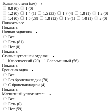
Толщина стали (мм)
0,8 (
0
)
1 (
0
)
1,2 (
0
)
1,4 (
1
)
1,5 (
33
)
1,7 (
4
)
1,8 (
1
)
1.2 (
0
)
1.4 (
0
)
1.5 (
28
)
1.8 (
12
)
1.9 (
1
)
1/8 (
1
)
2 (
0
)
Показать все
Показать
Ночная задвижка
Все
Есть (
81
)
Нет (
0
)
Показать
Стиль внутренней отделки
Классический (
20
)
Современный (
56
)
Показать
Броненакладка
Все
Без броненакладки (
70
)
С броненакладкой (
4
)
Показать
Магнитный уплотнитель
Все
Есть (
0
)
Нет (
59
)