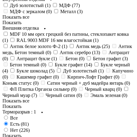
Дуб золотистый (
1
)
МДФ (
77
)
МДФ с зеркалом (
0
)
Металл (
3
)
Показать все
Показать
Внешняя отделка
MDF 10 мм орех грецкий без патины, стеклопакет ковка
(
1
)
RAL 9003 MDF 16 мм влагостойкая (
1
)
Антик белое золото Ф-2 (
1
)
Антик медь (
25
)
Антик
медь, Бетон темный (
0
)
Антик серебро (
13
)
Антрацит
(
0
)
Антрацит букле (
1
)
Бетон (
0
)
Бетон графит (
3
)
Бетон темный (
0
)
Букле графит (
14
)
Букле черный
(
4
)
Букле шоколад (
5
)
Дуб золотистый (
1
)
Капучино
(
0
)
Кашемир графит (
0
)
Кирпич-Лофт Графит (
0
)
Коньяк статус (
0
)
Сатин черный + дуб мадейра янтарь (
0
)
ФЛ Плитка Органза сильвер (
0
)
Черный кварц (
0
)
Черный муар (
7
)
Черный сатин (
0
)
Эмаль зеленая (
0
)
Показать все
Показать
Терморазрыв
: 1
Все
Есть (
81
)
Нет (
226
)
Показать