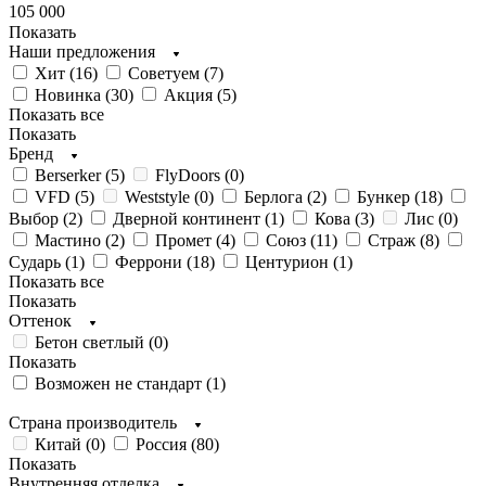
105 000
Показать
Наши предложения
Хит (
16
)
Советуем (
7
)
Новинка (
30
)
Акция (
5
)
Показать все
Показать
Бренд
Berserker (
5
)
FlyDoors (
0
)
VFD (
5
)
Weststyle (
0
)
Берлога (
2
)
Бункер (
18
)
Выбор (
2
)
Дверной континент (
1
)
Кова (
3
)
Лис (
0
)
Мастино (
2
)
Промет (
4
)
Союз (
11
)
Страж (
8
)
Сударь (
1
)
Феррони (
18
)
Центурион (
1
)
Показать все
Показать
Оттенок
Бетон светлый (
0
)
Показать
Возможен не стандарт (
1
)
Страна производитель
Китай (
0
)
Россия (
80
)
Показать
Внутренняя отделка