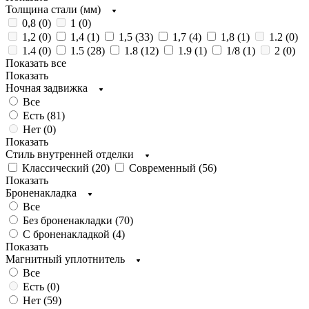
Толщина стали (мм)
0,8 (
0
)
1 (
0
)
1,2 (
0
)
1,4 (
1
)
1,5 (
33
)
1,7 (
4
)
1,8 (
1
)
1.2 (
0
)
1.4 (
0
)
1.5 (
28
)
1.8 (
12
)
1.9 (
1
)
1/8 (
1
)
2 (
0
)
Показать все
Показать
Ночная задвижка
Все
Есть (
81
)
Нет (
0
)
Показать
Стиль внутренней отделки
Классический (
20
)
Современный (
56
)
Показать
Броненакладка
Все
Без броненакладки (
70
)
С броненакладкой (
4
)
Показать
Магнитный уплотнитель
Все
Есть (
0
)
Нет (
59
)