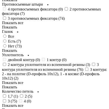
Противосьемные штыри
4 противосъемных фиксатора (
0
)
2 противосъемных
фиксатора (
7
)
3 противосъемных фиксатора (
74
)
Показать все
Показать
Глазок
Все
Есть (
7
)
Нет (
73
)
Показать
Уплотнитель
двойной контур (
0
)
1 контур (
0
)
2 контура уплотнителя из вспененной резины (
3
)
3
контура уплотнителя из вспененной резины (
76
)
3 контура:
2 - на полотне (D-профиль 10х12), 1 - в косяке (D-профиль
10х12) (
2
)
Показать все
Показать
Количество петель
1,7 (
1
)
2 (
5
)
3 (
75
)
4 (
0
)
Показать все