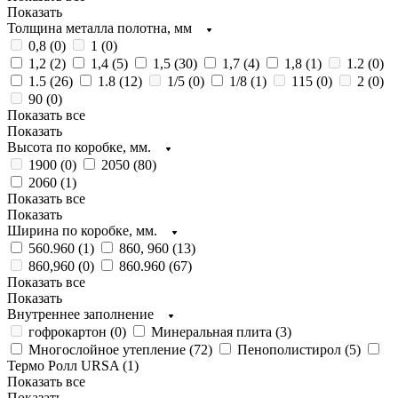
Показать
Толщина металла полотна, мм
0,8 (
0
)
1 (
0
)
1,2 (
2
)
1,4 (
5
)
1,5 (
30
)
1,7 (
4
)
1,8 (
1
)
1.2 (
0
)
1.5 (
26
)
1.8 (
12
)
1/5 (
0
)
1/8 (
1
)
115 (
0
)
2 (
0
)
90 (
0
)
Показать все
Показать
Высота по коробке, мм.
1900 (
0
)
2050 (
80
)
2060 (
1
)
Показать все
Показать
Ширина по коробке, мм.
560.960 (
1
)
860, 960 (
13
)
860,960 (
0
)
860.960 (
67
)
Показать все
Показать
Внутреннее заполнение
гофрокартон (
0
)
Минеральная плита (
3
)
Многослойное утепление (
72
)
Пенополистирол (
5
)
Термо Ролл URSA (
1
)
Показать все
Показать