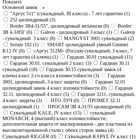
Показать
Основной замок
"Аргус 511" (сувальдный, III класса) - 7 лет гарантии (
1
)
252 цилиндровый (
3
)
Border 3В4-31/55", цилиндровый механизм (
0
)
Border
ЗВ 4-3/85Г (
0
)
Galeon - цилиндровый 3 класс (
1
)
Galeon
- сувальдный 3 класс (
8
)
MANGYST 3001 сувальдный (
2
)
Sezam 102 (
1
)
SMART цилиндровый умный Gimmei
K12 IV (
0
)
«Аргус 512М» (Россия) сувальдный, 3 класс, 7
лет гарантии (4 ключа) (
1
)
Гардиан 30.01 сувальдный (
11
)
Гардиан 30.01. сувальдный 2 класс (
3
)
Гардиан 30.11
сувальдный (
18
)
Гардиан 30.15 сувальдный замок (4
ключа) класс 2-го класса взломостойкости (
3
)
Гардиан
3001, цилиндровый, 3 класс защиты (
0
)
Гардиан 32.01
цилиндровый замок 4 класс взломостойкости (
0
)
Гардиан
32.11. цилиндровый 4 класс (
5
)
Гардиан 3211, сувальдный,
4 класс защиты (
3
)
НТО ЛУЧ (
0
)
ПРОМЕТ 32.11
цилиндровый (
1
)
ПРОСАМ ЗВ 4-31/55 цилиндровый (
0
)
Сувальдный KALE, IV класс (
15
)
сувальдный
MONARCH, 4 (высший) класс взломостойкости;
дополнительная защита от высверливания - две пластины из
высоколегированной стали с обеих сторон замка (
4
)
Сувальдный RIGGER (
0
)
Сувальдный КАРАТ, IV класс (
1
)