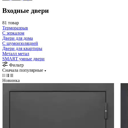
Входные двери
81 товар
Терморазрыв
С зеркалом
Двери для дома
С шумоизоляцией
Двери для квартиры
Металл метал
SMART умные двери
Фильтр
Сначала популярные
Новинка