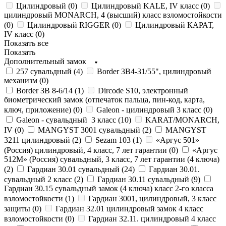
Цилиндровый (
0
)
Цилиндровый KALE, IV класс (
0
)
цилиндровый MONARCH, 4 (высший) класс взломостойкости
(
0
)
Цилиндровый RIGGER (
0
)
Цилиндровый КАРАТ,
IV класс (
0
)
Показать все
Показать
Дополнительный замок
257 сувальдный (
4
)
Border 3В4-31/55", цилиндровый
механизм (
0
)
Border ЗВ 8-6/14 (
1
)
Dircode S10, электронный
биометрический замок (отпечаток пальца, пин-код, карта,
ключ, приложение) (
0
)
Galeon - цилиндровый 3 класс (
0
)
Galeon - сувальдный 3 класс (
10
)
KARAT/MONARCH,
IV (
0
)
MANGYST 3001 сувальдный (
2
)
MANGYST
3211 цилиндровый (
2
)
Sezam 103 (
1
)
«Аргус 501»
(Россия) цилиндровый, 4 класс, 7 лет гарантии (
0
)
«Аргус
512М» (Россия) сувальдный, 3 класс, 7 лет гарантии (4 ключа)
(
2
)
Гардиан 30.01 сувальдный (
24
)
Гардиан 30.01.
сувальдный 2 класс (
2
)
Гардиан 30.11 сувальдный (
9
)
Гардиан 30.15 сувальдный замок (4 ключа) класс 2-го класса
взломостойкости (
1
)
Гардиан 3001, цилиндровый, 3 класс
защиты (
0
)
Гардиан 32.01 цилиндровый замок 4 класс
взломостойкости (
0
)
Гардиан 32.11. цилиндровый 4 класс