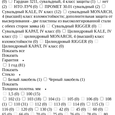
(
0
)
Гардиан 3211, сувальдный, 4 класс защиты (
1
)
нет
(
2
)
НТО ЛУЧ (
0
)
ПРОМЕТ 30.01 сувальдный (
2
)
Сувальдный KALE, IV класс (
12
)
сувальдный MONARCH,
4 (высший) класс взломостойкости; дополнительная защита от
высверливания - две пластины из высоколегированной стали
с обеих сторон замка (
4
)
Сувальдный RIGGER (
0
)
Сувальдный КАРАТ, IV класс (
0
)
Цилиндровый KALE, IV
класс (
1
)
цилиндровый MONARCH, 4 (высший) класс
взломостойкости (
0
)
Цилиндровый RIGGER (
0
)
Цилиндровый КАРАТ, IV класс (
0
)
Показать все
Показать
Гарантия
1 год (
81
)
Показать
Стекло
Белый лакобель (
1
)
Черный лакобель (
1
)
Показать
Толщина полотна. мм
1,5 (
0
)
100 (
15
)
102 (
1
)
103 (
18
)
104 (
1
)
105 (
0
)
106 (
0
)
108
(
1
)
110 (
31
)
112 (
0
)
113 (
0
)
114 (
0
)
115 (
3
)
116 (
0
)
120 (
0
)
130 (
3
)
42 (
0
)
45 (
0
)
60 (
0
)
65 (
0
)
66 (
0
)
70 (
0
)
75 (
0
)
76 (
0
)
78 (
0
)
80