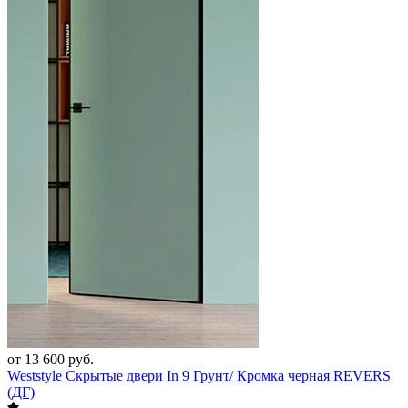
от 13 600 руб.
Weststyle Скрытые двери In 9 Грунт/ Кромка черная REVERS
(ДГ)