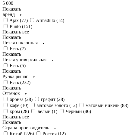
5 000
Показать
Бренд
Ajax (
77
)
Armadillo (
14
)
Punto (
151
)
Показать все
Показать
Петля наклонная
Есть (
7
)
Показать
Петля универсальная
Есть (
5
)
Показать
Ручка рычаг
Есть (
232
)
Показать
Оттенок
бронза (
28
)
графит (
28
)
кофе (
10
)
матовое золото (
12
)
матовый никель (
88
)
хром (
28
)
Белый (
1
)
Черный (
46
)
Показать все
Показать
Страна производитель
Китай (
226
)
Россия (
12
)